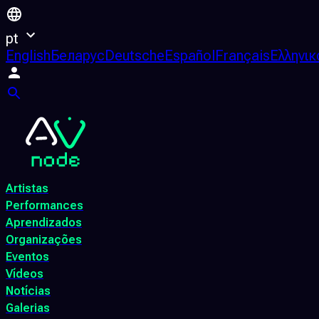
pt
English
Беларус
Deutsche
Español
Français
Ελληνικ
Artistas
Performances
Aprendizados
Organizações
Eventos
Vídeos
Notícias
Galerias