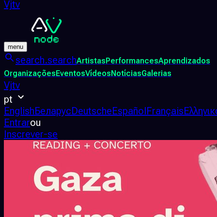
Vjtv
menu
search.search
Artistas
Performances
Aprendizados
Organizações
Eventos
Vídeos
Notícias
Galerias
Vjtv
pt
English
Беларус
Deutsche
Español
Français
Ελληνικ
Entrar
ou
Inscrever-se