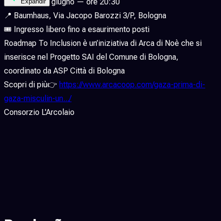
🗓️ Giovedì 18 giugno — ore 20:30
Expandir
📍 Baumhaus, Via Jacopo Barozzi 3/P, Bologna
🎟️ Ingresso libero fino a esaurimento posti
Roadmap To Inclusion è un’iniziativa di Arca di Noè che si
inserisce nel Progetto SAI del Comune di Bologna,
coordinato da ASP Città di Bologna
Scopri di più👉
https://www.arcacoop.com/gaza-prima-di-
gaza-misculin-un.../
Consorzio L'Arcolaio