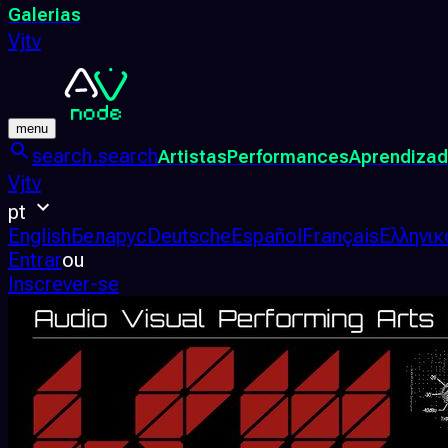
Galerias
Vjtv
menu
search.search
Artistas
Performances
Aprendiza
Vjtv
pt
English
Беларус
Deutsche
Español
Français
Ελληνικ
Entrar
ou
Inscrever-se