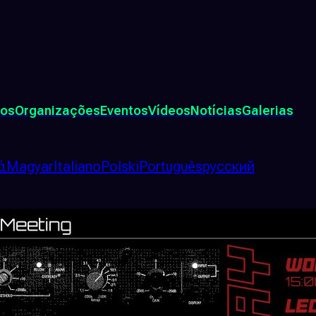
dos
Organizações
Eventos
Vídeos
Notícias
Galerias
ά
Magyar
Italiano
Polski
Português
русский