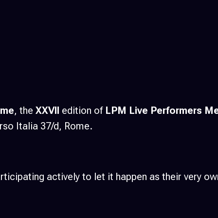
ome
, the
XXVII
edition of
LPM Live Performers Me
rso Italia 37/d, Rome.
ticipating actively to let it happen as their very ow